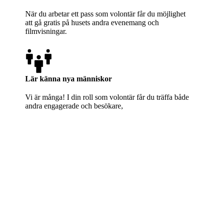
När du arbetar ett pass som volontär får du möjlighet
att gå gratis på husets andra evenemang och
filmvisningar.
Lär känna nya människor
Vi är många! I din roll som volontär får du träffa både
andra engagerade och besökare,
ENGAGERA DIG!
Kulturhuset Royal är en ideell förening och drivs
helt av engagerade volontärer.
Du kan bidra med stort som småt
t och alla är
välkomna. Ingen förkunskap krävs!
Som volontär kan du hjälpa till i den dagliga driften
med att stå i kassan, sköta teknik eller uppdatera