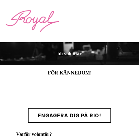
bli volontär
FÖR KÄNNEDOM!
Royal har nu stängt och föreningen flyttar in på Rio. Läs mer
nedan!
ENGAGERA DIG PÅ RIO!
Varför volontär?