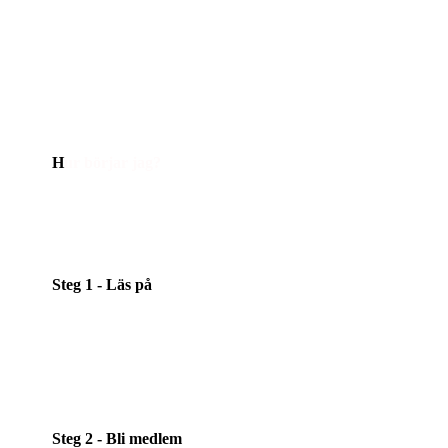
hemsidan.
Du ka
n också vara med och arra kulturaktiviteter så
som event, bio, scenkonst, utställningar, dans eller
studiecirklar. Bara fantasin sätter gränserna!
Har du frågor går det bra att höra av sig till
ideell@rio.se
H
ur börjar jag?
Steg 1 - Läs på
Läs på om
vad vi gör
och fundera på hur just du vill
engagera dig!
Steg 2 - Bli medlem