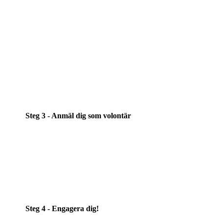
Bli medlem i föreningen Royal
!
Det kostar 100 kr och
gäller 12 månader framåt.
Som medlem bidrar du inte bara till att föreningen
fortsätter finnas. Du får också billigare biljetter,
exklusiva erbjudanden och möjlighet att söka
vårt
kulturstöd
!
Steg 3 - Anmäl dig som volontär
Skriv upp dig som volontär!
Sedan hör vi av oss till
dig så snart som möjligt för att komma överens om ett
prova-på-pass där du får lära dig om föreningen och
vad man kan göra som volontär!
Steg 4 - Engagera dig!